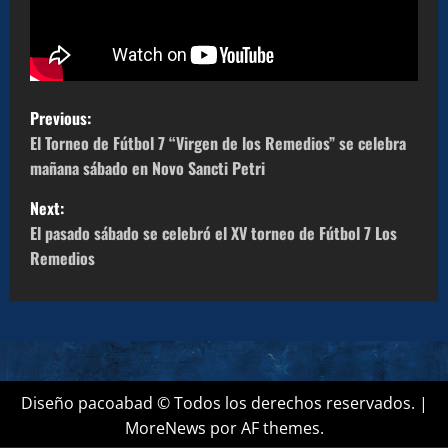
P
Previous:
o
El Torneo de Fútbol 7 “Virgen de los Remedios” se celebra
mañana sábado en Novo Sancti Petri
s
Next:
t
El pasado sábado se celebró el XV torneo de Fútbol 7 Los
Remedios
n
a
v
i
Diseño pacoabad © Todos los derechos reservados.
|
MoreNews
por AF themes.
g