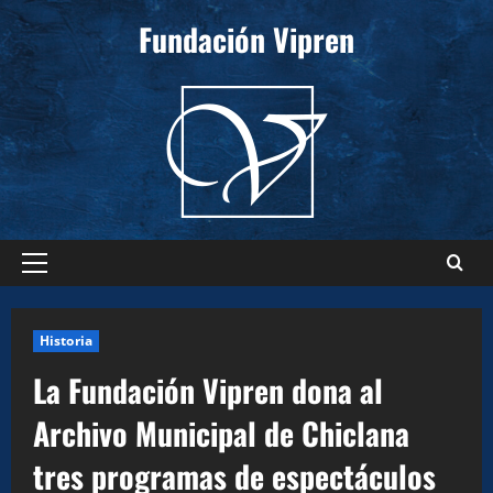
Saltar
Fundación Vipren
al
contenido
Menú
principal
Historia
La Fundación Vipren dona al
Archivo Municipal de Chiclana
tres programas de espectáculos