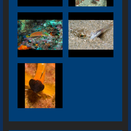
Symphodus
Trachinus draco
mediterraneus
Tripterygion
delaisi