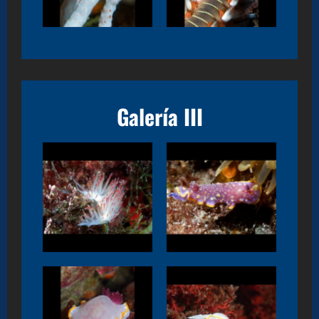
Galería III
Chromodoris
Baenopsis baetica
luteopunctata
Chromodoris
Diaphorodoris