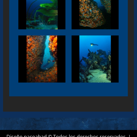
Las Piscinas.
Laminarias. Tarifa
Tarifa
Las Piscinas2.
El Don Juan2.
Tarifa
Tarifa
Diseño pacoabad © Todos los derechos reservados.
|