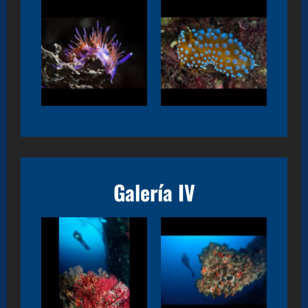
Flabellina affinis
Janolus cristatus
Galería IV
Barco de las
Corredores. Tarifa
Gorgonias. Tarifa