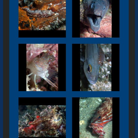
Diplecogaster
Muraena helena
bimaculata
Parablennius
Plectorinchus
pilicornis
mediterraneus
Sepia officinalis
Serranus scriba