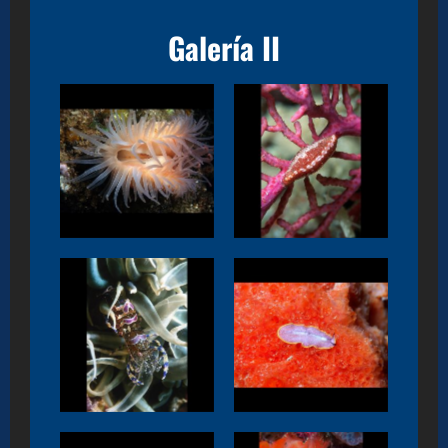
Galería II
Limaria
Neosimnia spelta
tuberculata
Periclimenes
Prosthecercus
sagittifer
moseleyi