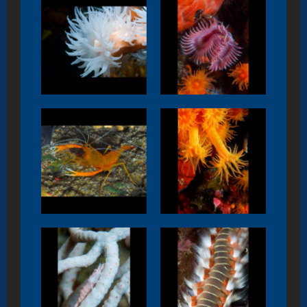
Dendrofphyllia
Serpula
ramea
vermicularis
Stenopus
Astroides
spinosus
calycularis
Hermodice
Balssia gassti
carunculata