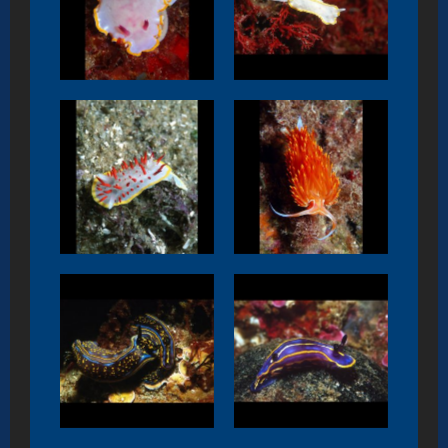
purpurea
lucteocincta
Diaphorodoris
Dondice
papillata
banyulensis
Felimare
Felimare tricolor
cantabrica