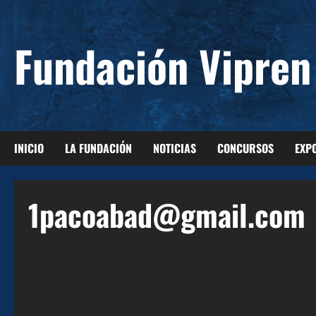
Saltar
al
Fundación Vipren
contenido
INICIO
LA FUNDACIÓN
NOTICIAS
CONCURSOS
EXP
1pacoabad@gmail.com