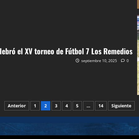
lebró el XV torneo de Fútbol 7 Los Remedios
septiembre 10, 2025
0
Paginación
Anterior
1
2
3
4
5
…
14
Siguiente
de
entradas