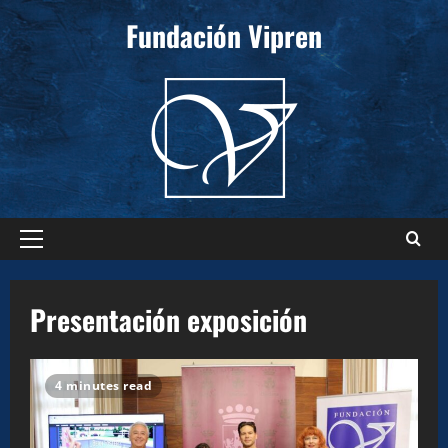
Saltar
Fundación Vipren
al
contenido
Menú
principal
Presentación exposición
4 minutes read