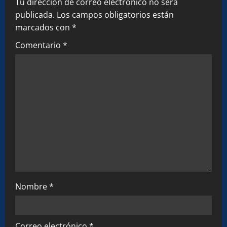
Tu dirección de correo electrónico no será
v
publicada.
Los campos obligatorios están
marcados con
*
i
Comentario
*
g
a
t
i
o
n
Nombre
*
Correo electrónico
*