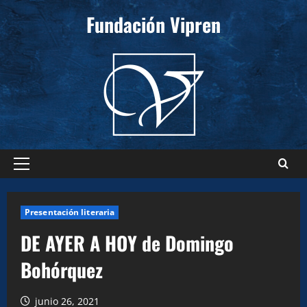
Saltar
Fundación Vipren
al
contenido
Menú
principal
Presentación literaria
DE AYER A HOY de Domingo
Bohórquez
junio 26, 2021