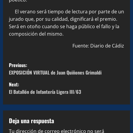
El verano será tiempo de lectura por parte de un
jurado que, por su calidad, dignificará el premio.
Será en otoño cuando se haga público el fallo y la
composición del mismo.
Fuente: Diario de Cádiz
P
Previous:
o
EXPOSICIÓN VIRTUAL de Juan Quiñones Grimaldi
Next:
s
El Batallón de Infantería Ligera III/63
t
n
Deja una respuesta
a
Tu dirección de correo electrónico no será