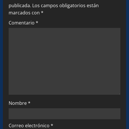
v
publicada.
Los campos obligatorios están
marcados con
*
i
Comentario
*
g
a
t
i
o
n
Nombre
*
Correo electrónico
*