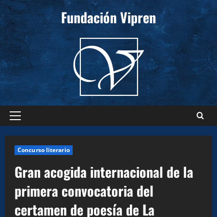
Saltar
Fundación Vipren
al
contenido
Menú
principal
Concurso literario
Gran acogida internacional de la
primera convocatoria del
certamen de poesía de La