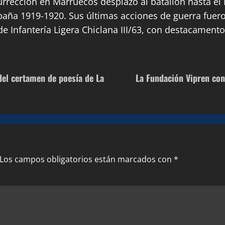
surrección en Marruecos desplazó al batallón hasta e
ña 1919-1920. Sus últimas acciones de guerra fueron 
 de Infantería Ligera Chiclana III/63, con destacamen
del certamen de poesía de La
La Fundación Vipren con
Los campos obligatorios están marcados con
*