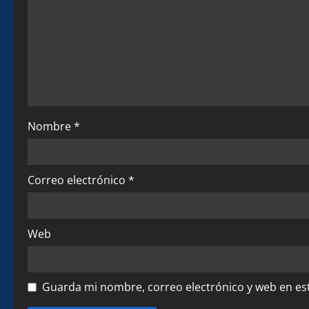
g
a
t
i
o
Nombre
*
n
Correo electrónico
*
Web
Guarda mi nombre, correo electrónico y web en es