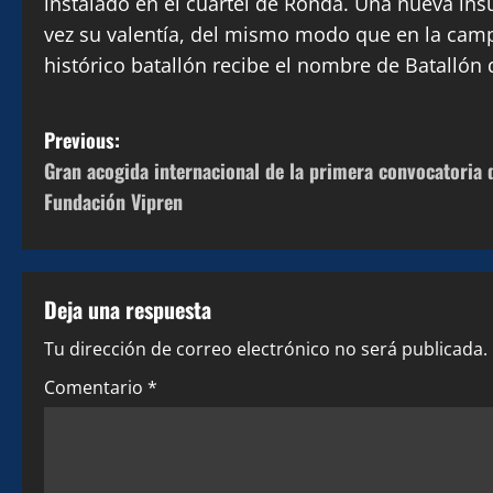
instalado en el cuartel de Ronda. Una nueva in
vez su valentía, del mismo modo que en la campa
histórico batallón recibe el nombre de Batallón
P
Previous:
Gran acogida internacional de la primera convocatoria 
o
Fundación Vipren
s
t
Deja una respuesta
n
Tu dirección de correo electrónico no será publicada.
a
Comentario
*
v
i