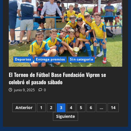
Deportes
Entrega premios
Sin categoría
El Torneo de Fútbol Base Fundación Vipren se
celebró el pasado sábado
junio 9, 2025
0
Paginación
Anterior
1
2
3
4
5
6
…
14
Siguiente
de